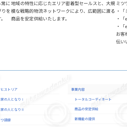
ら常に
地域の特性に応じたエリア密着型セールスと、大規
ミツ
がりを
模な戦略的物流ネットワークにより、広範囲に渡る
・「ミ
す。
商品を安定供給いたします。
・「e
・「
お客
伝い
ワヒストリア
事業内容
業家の人となりⅠ
トータルコーディネート
商品の安定供給
業家の人となりⅡ
新機能の提供
ツワ語録