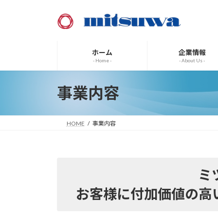
コ
ナ
ン
ビ
テ
ゲ
ン
ー
ツ
シ
ホーム
企業情報
- Home -
- About Us -
へ
ョ
ス
ン
キ
に
事業内容
ッ
移
プ
動
HOME
事業内容
ミ
お客様に付加価値の高