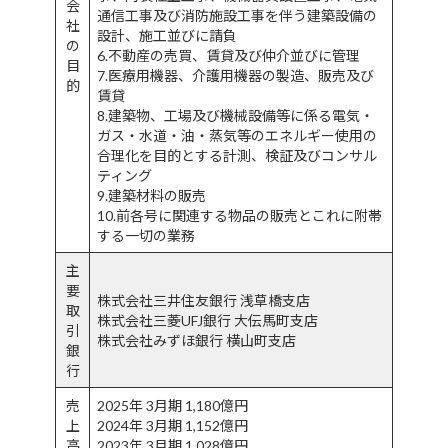
会
通信工事及び消防施設工事を伴う建築設備の
社
設計、施工並びに請負
の
6.不動産の売買、賃貸及び仲介並びに管理
目
7.医療用機器、介護用機器の製造、販売及び
的
賃貸
8.建築物、工場及び機械設備等に係る電気・
ガス・水道・油・蒸気等のエネルギー使用の
合理化を目的とする計測、検証及びコンサル
ティング
9.建築材料の販売
10.前各号に関連する物品の販売とこれに附帯
する一切の業務
主
要
株式会社三井住友銀行 浅草橋支店
取
株式会社三菱UFJ銀行 大伝馬町支店
引
株式会社みずほ銀行 横山町支店
銀
行
売
2025年 3月期 1,180億円
上
2024年 3月期 1,152億円
高
2023年 3月期 1,028億円