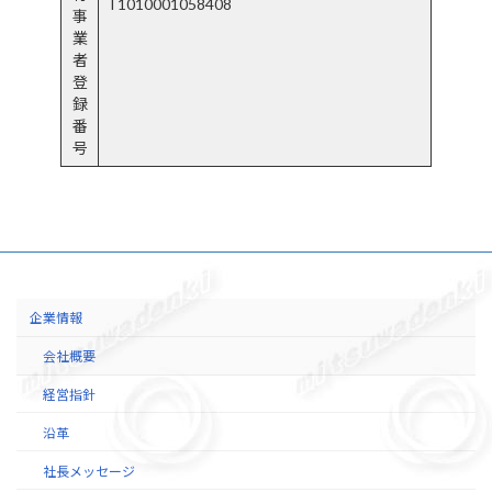
T1010001058408
事
業
者
登
録
番
号
企業情報
会社概要
経営指針
沿革
社長メッセージ