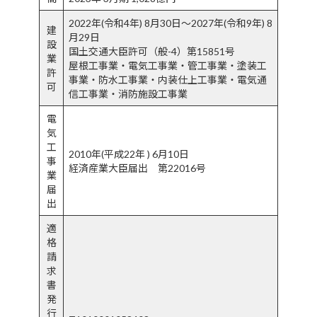
2022年(令和4年) 8月30日～2027年(令和9年) 8
建
月29日
設
国土交通大臣許可（般-4）第15851号
業
屋根工事業・電気工事業・管工事業・塗装工
許
事業・防水工事業・内装仕上工事業・電気通
可
信工事業・消防施設工事業
電
気
工
2010年(平成22年 ) 6月10日
事
経済産業大臣届出 第22016号
業
届
出
適
格
請
求
書
発
行