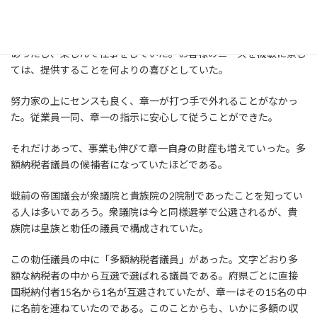
章一は根っからの商人であった。商売そのものが何よりも好きで
あったし、楽しんで仕事をしていた。お客様のニーズを機敏に察し
ては、提供することを何よりの喜びとしていた。
努力家の上にセンスも良く、章一が打つ手で外れることがなかっ
た。従業員一同、章一の指示に安心して従うことができた。
それだけあって、事業も伸びて章一自身の財産も増えていった。多
額納税者議員の候補者になっていたほどである。
戦前の帝国議会が衆議院と貴族院の2院制であったことを知ってい
る人は多いであろう。衆議院は今と同様選挙で公選されるが、貴
族院は皇族と勅任の議員で構成されていた。
この勅任議員の中に「多額納税者議員」があった。文字どおり多
額な納税者の中から互選で選ばれる議員である。府県ごとに直接
国税納付者15名から1名が互選されていたが、章一はその15名の中
に名前を連ねていたのである。このことからも、いかに多額の収